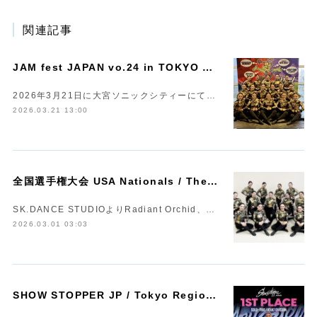
関連記事
J
AM fest JAPAN vo.24 in TOKYO において Champions獲得!!!
2026年3月21日に大宮ソニックシティーにて…
2026.03.21 13:00
全
国選手権大会 USA Nationals / The Peak 2026 へ出場いたします
SK.DANCE STUDIOよりRadiant Orchid、…
2026.03.01 03:03
S
HOW STOPPER JP / Tokyo Regionals 1st Place !!!